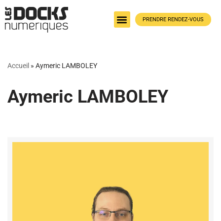
PRENDRE RENDEZ-VOUS
Aller
au
contenu
Accueil
»
Aymeric LAMBOLEY
Aymeric LAMBOLEY