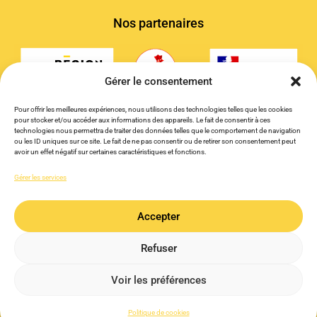
Nos partenaires
Gérer le consentement
Pour offrir les meilleures expériences, nous utilisons des technologies telles que les cookies
pour stocker et/ou accéder aux informations des appareils. Le fait de consentir à ces
technologies nous permettra de traiter des données telles que le comportement de navigation
ou les ID uniques sur ce site. Le fait de ne pas consentir ou de retirer son consentement peut
avoir un effet négatif sur certaines caractéristiques et fonctions.
Gérer les services
Accepter
PARTICIPE A LA PROCHAINE RENCONTRE DU CLUB DES
Refuser
DOCKS NUMÉRIQUES
Copyright © 2026 Les Docks Numériques, tous droits réservés.
Voir les préférences
Mentions légales
Politique de confidentialité
Politique de cookies
Découvrir le Club
Site réalisé par VBAUDRY
Politique de cookies